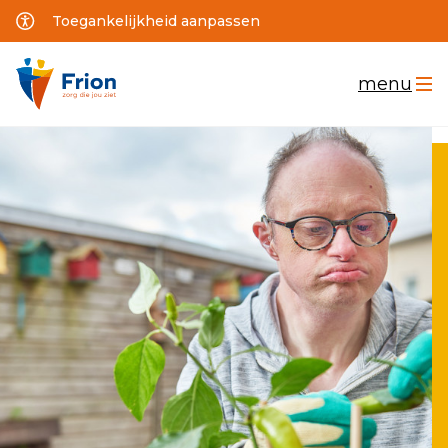
Toegankelijkheid aanpassen
menu
Home
Wonen
Werken
Logeren
School
Thuis