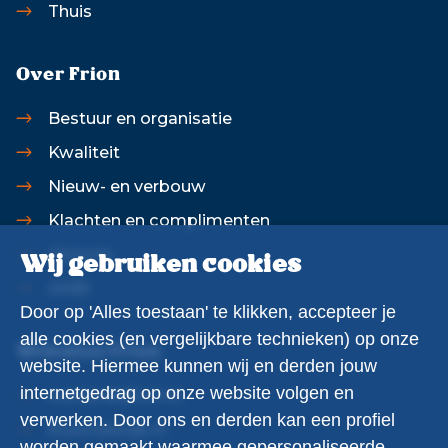
Thuis
Over Frion
Bestuur en organisatie
Kwaliteit
Nieuw- en verbouw
Klachten en complimenten
Historie
Wij gebruiken cookies
ANBI
Door op 'Alles toestaan' te klikken, accepteer je
alle cookies (en vergelijkbare technieken) op onze
Websites Frion
website. Hiermee kunnen wij en derden jouw
internetgedrag op onze website volgen en
werkenbijfrion.nl
verwerken. Door ons en derden kan een profiel
klusindewijk.nl
worden gemaakt waarmee gepersonaliseerde