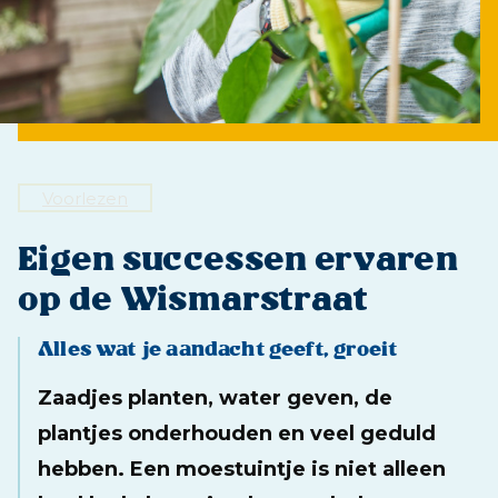
LOCATIES
VACATURES
ZORG
Voorlezen
NIEUWS
OVER ONS
Eigen successen ervaren
ZOEKPLEIN
op de Wismarstraat
Alles wat je aandacht geeft, groeit
Zaadjes planten, water geven, de
plantjes onderhouden en veel geduld
hebben. Een moestuintje is niet alleen