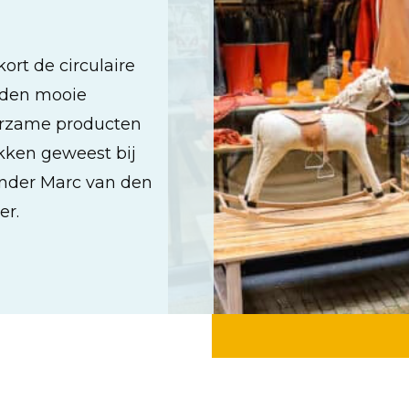
kort de circulaire
rden mooie
urzame producten
okken geweest bij
inder Marc van den
er.