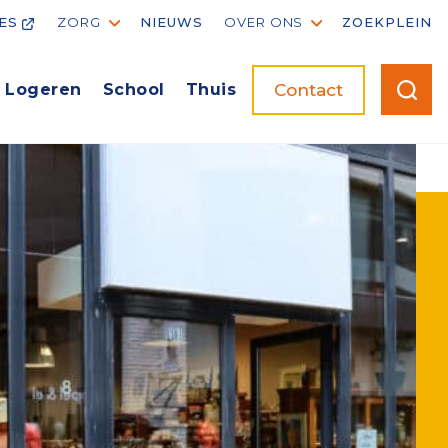
ES
ZORG
NIEUWS
OVER ONS
ZOEKPLEIN
Over Ons
Contact
Logeren
School
Thuis
Bestuur en organisatie
Kwaliteit
Medezeggenschap
et
Nieuw- en verbouw
Historie
g
ANBI
rg
Klachten en complimenten
Privacyverklaring