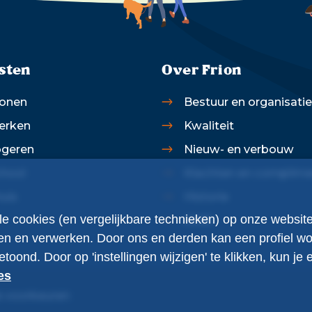
sten
Over Frion
onen
Bestuur en organisatie
erken
Kwaliteit
geren
Nieuw- en verbouw
hool
Klachten en complim
uis
Historie
 alle cookies (en vergelijkbare technieken) op onze websi
ANBI
gen en verwerken. Door ons en derden kan een profiel
ond. Door op 'instellingen wijzigen' te klikken, kun je
es
 voorkeuren