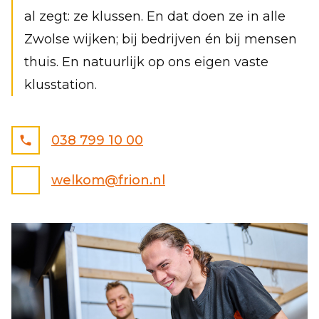
al zegt: ze klussen. En dat doen ze in alle
Zwolse wijken; bij bedrijven én bij mensen
thuis. En natuurlijk op ons eigen vaste
LOCATIES
klusstation.
VACATURES
ZORG
NIEUWS
038 799 10 00
OVER ONS
welkom@frion.nl
ZOEKPLEIN