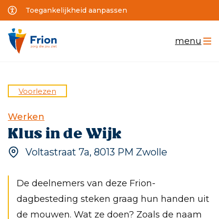
Toegankelijkheid aanpassen
menu
Voorlezen
Home
Werken
Wonen
Klus in de Wijk
Werken
Voltastraat 7a, 8013 PM Zwolle
Logeren
De deelnemers van deze Frion-
School
dagbesteding steken graag hun handen uit
Thuis
de mouwen. Wat ze doen? Zoals de naam